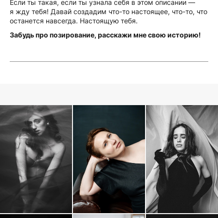
Если ты такая, если ты узнала себя в этом описании —
я жду тебя! Давай создадим что-то настоящее, что-то, что
останется навсегда. Настоящую тебя.
Забудь про позирование, расскажи мне свою историю!