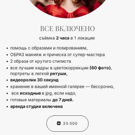
ВСЕ ВКЛЮЧЕНО
съёмка
2 часа
в 1 локации
помощь с образами и позированием,
ОБРАЗ макияж и прическа от супер-мастера
2 образа от крутого стилиста
все лучшие кадры в цветокоррекции
(60 фото)
,
портреты в легкой
ретуши,
видеоролик 30 секунд
хранение в вашей именной галерее — бессрочно,
все
исходные
в jpg, если надо,
готовые материалы
до 7 дней.
аренда студии включена
35 000