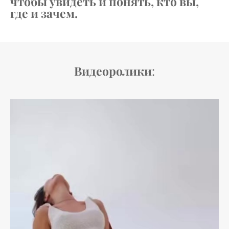
чтобы увидеть и понять, кто вы,
где и зачем.
Видеоролики
: