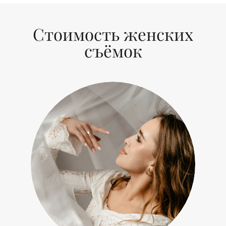
Стоимость женских
съёмок