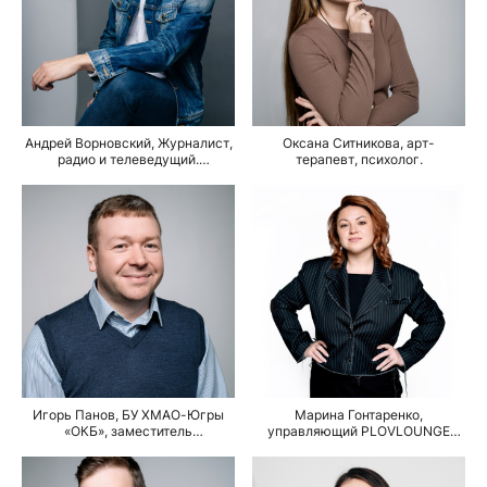
Андрей Ворновский, Журналист,
Оксана Ситникова, арт-
радио и телеведущий.
терапевт, психолог.
Официальный голос крупных
городских мероприятий.
Игорь Панов, БУ ХМАО-Югры
Марина Гонтаренко,
«ОКБ», заместитель
управляющий PLOVLOUNGE
руководителя по анестезиологии
(Республики, 131)
и реанимации. Врач
анестезиолог-реаниматолог,