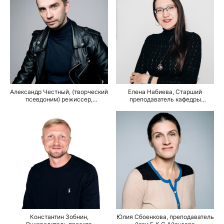
к. м. н.
Александр Честный, (творческий
Елена Набиева, Старший
псевдоним) режиссер,
преподаватель кафедры
продюссер.
философии, медиа
и журналистики ТюмГУ,
кандидат филологических наук.
Константин Зобнин,
Юлия Сбоенкова, преподаватель