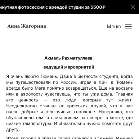
утная фотосессия с арендой студии за 5500₽
Для н
Меню
Акмаль Рахматуллаев,
ведущий мероприятий
Я очень люблю Тюмень. Даже в бытность студента, когда
мы путешествовали по России, играя в КВН, в Тюмень
всегда было Мега приятно возвращаться. Еще на вокзале
или в аэропорту чувствуешь, что ты уже дома. Главная
его ценность — это люди, которые тут живут.
Неоднократно слышал от приезжих друзей, что у нас
очень добрые и отзывчивые горожане. Наверняка, это
обусловлено тем, что мы живем на севере, в месте, где
низкие температуры. И обязательно нужно помогать друг
другу.
Этому городу я обязан своей карьерой и семьей. Именно